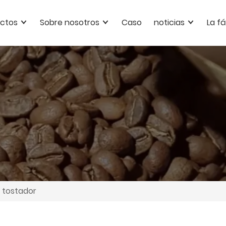
ctos
Sobre nosotros
Caso
noticias
La f
o tostador