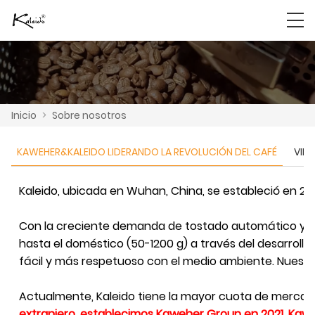
Inicio
>
Sobre nosotros
KAWEHER&KALEIDO LIDERANDO LA REVOLUCIÓN DEL CAFÉ
VID
Kaleido, ubicada en Wuhan, China, se estableció en 20
Con la creciente demanda de tostado automático y la
hasta el doméstico (50-1200 g) a través del desarrollo
fácil y más respetuoso con el medio ambiente. Nuestr
Actualmente, Kaleido tiene la mayor cuota de mercad
extranjero, establecimos Kaweher Group en 2021
.
Kawe