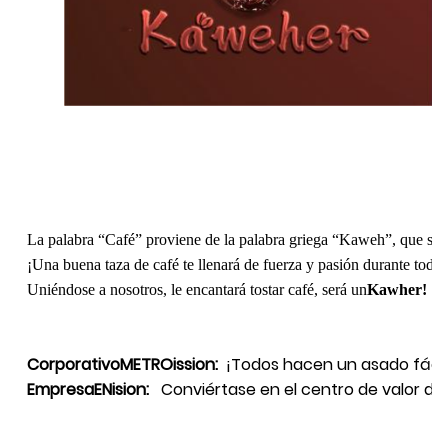
La palabra “Café” proviene de la palabra griega “Kaweh”, que signi
¡Una buena taza de café te llenará de fuerza y ​​pasión durante todo 
Uniéndose a nosotros, le encantará tostar café, será un
Kawher
!
Corporativo
METRO
ission
:
¡Todos hacen un asado fácil
Empresa
EN
ision
:
Conviértase en el centro de valor de