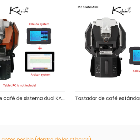
Tostador de café de sistema dual KALEIDO Sniper M2, tostadora de Café con calefacción eléctrica de 50-400g para cafetería, tienda, aire caliente mejorado
antes posible (dentro de las 12 horas)