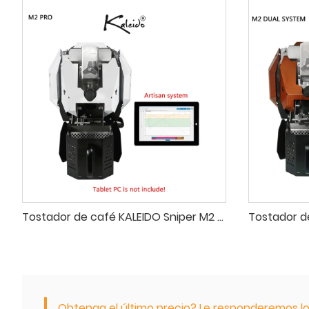
Tostador de café KALEIDO Sniper M2 PRO, tostadora de Café eléctrica de 50-400g para cafetería, hogar, recién actualizado con aire caliente
Obtenga el último precio? Le responderemos lo 