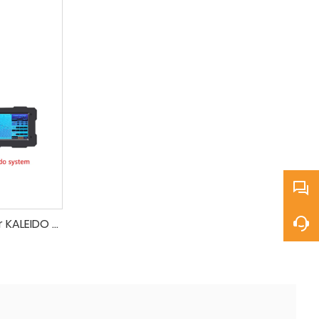
Tostador de café estándar KALEIDO Sniper M2, tostadora de Café con calefacción eléctrica de 50-400g para cafetería, nuevo aire caliente mejorado