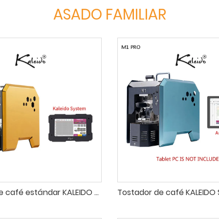
ASADO FAMILIAR
Tostador de café estándar KALEIDO Sniper M1, 50-200g, Mini tostadora de Café, tostador de granos con calefacción eléctrica para el hogar, 110-240V