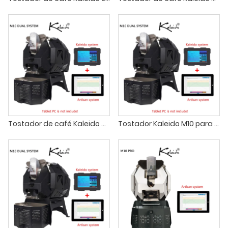
Tostador de café Kaleido M10 de doble sistema para casa y estudio
Tostador Kaleido M10 para café y tueste de muestras