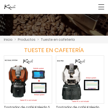
Inicio
>
Productos
>
Tueste en cafetería
TUESTE EN CAFETERÍA
Tostador de café Kaleido Sniper M2 Dual System cafetería
Tostador de café Kaleido M10 Pro de 1 kg para microtostado